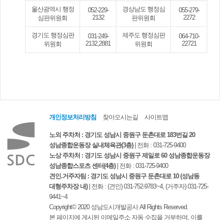
울산광역시 행정
경상남도 행정심
052-229-
055-279-
2132
2272
심판위원회
판위원회
경기도 행정심판
제주도 행정심판
031-249-
064-710-
2132,2881
22721
위원회
위원회
개인정보처리방침
찾아오시는길
사이트맵
노외 주차처 : 경기도 성남시 중원구 둔촌대로 183번길 20
성남종합운동장 실내체육관(3층)
| 전화 :
031-725-9400
노상 주차처 : 경기도 성남시 중원구 제일로 60 성남종합운동장
성남종합스포츠 센터(4층)
| 전화 :
031-725-9400
견인.거주자팀 : 경기도 성남시 중원구 둔촌대로 10 (성남동
대형주차장 내)
| 전화 : (견인)
031-752-9783~4
, (거주자)
031-725-
9441~4
Copyright© 2020 성남도시개발공사 All Rights Reserved.
본 페이지에 게시된 이메일주소 자동 수집을 거부하며, 이를