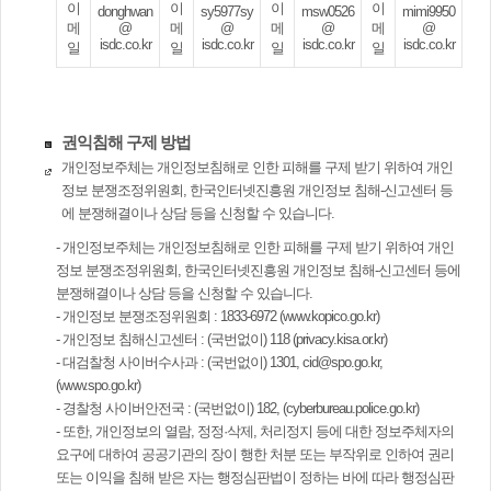
이
이
이
이
donghwan
sy5977sy
msw0526
mimi9950
메
@
메
@
메
@
메
@
isdc.co.kr
isdc.co.kr
isdc.co.kr
isdc.co.kr
일
일
일
일
권익침해 구제 방법
개인정보주체는 개인정보침해로 인한 피해를 구제 받기 위하여 개인
정보 분쟁조정위원회, 한국인터넷진흥원 개인정보 침해-신고센터 등
에 분쟁해결이나 상담 등을 신청할 수 있습니다.
- 개인정보주체는 개인정보침해로 인한 피해를 구제 받기 위하여 개인
정보 분쟁조정위원회, 한국인터넷진흥원 개인정보 침해-신고센터 등에
분쟁해결이나 상담 등을 신청할 수 있습니다.
- 개인정보 분쟁조정위원회 : 1833-6972 (www.kopico.go.kr)
- 개인정보 침해신고센터 : (국번없이) 118 (privacy.kisa.or.kr)
- 대검찰청 사이버수사과 : (국번없이) 1301, cid@spo.go.kr,
(www.spo.go.kr)
- 경찰청 사이버안전국 : (국번없이) 182, (cyberbureau.police.go.kr)
- 또한, 개인정보의 열람, 정정·삭제, 처리정지 등에 대한 정보주체자의
요구에 대하여 공공기관의 장이 행한 처분 또는 부작위로 인하여 권리
또는 이익을 침해 받은 자는 행정심판법이 정하는 바에 따라 행정심판