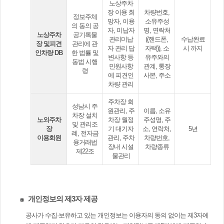
노상주차
장 이용 희
차량번호,
정보주체
망자, 이용
소유주성
의 동의 공
자, 미납자
명, 연락처
노상주차
공기록물
관리미납
((핸드폰,
수납완료
장 및피견
관리에 관
자 관리 답
자택)), 소
시 까지
인차량 DB
한 법률 및
변사항 등
유주와의
동법 시행
민원사항
관계, 통장
령
에 피견인
사본, 주소
차량 관리
주차장 회
성남시 주
원관리, 주
이름, 소유
차장 설치
노외주차
차장 월정
주성명, 주
및 관리조
장
기 대기자
소, 연락처,
5년
례, 전자금
이용회원
관리, 주차
차량번호,
융거래법
장내 시설
차량종류
제22조
물관리
개인정보의 제3자 제공
공사가 수집·보유하고 있는 개인정보는 이용자의 동의 없이는 제3자에