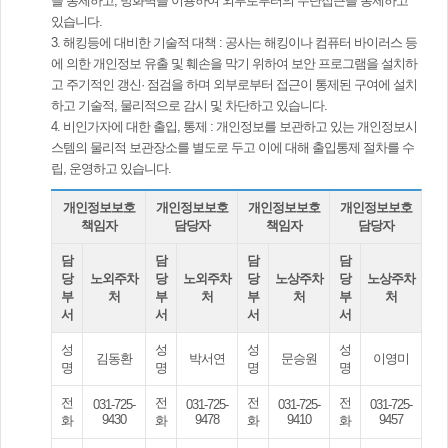
을 통제하고, 방화벽을 이용하여 외부로부터의 무단접근을 통제하고
있습니다.
3. 해킹등에 대비한 기술적 대책 : 공사는 해킹이나 컴퓨터 바이러스 등
에 의한 개인정보 유출 및 훼손을 막기 위하여 보안 프로그램을 설치하
고 주기적인 갱신· 점검을 하며 외부로부터 접근이 통제된 구여에 설치
하고 기술적, 물리적으로 감시 및 차단하고 있습니다.
4. 비인가자에 대한 출입, 통제 : 개인정보를 보관하고 있는 개인정보시
스템의 물리적 보관장소를 별도로 두고 이에 대해 출입통제 절차를 수
립, 운영하고 있습니다.
개인정보보호
개인정보보호
개인정보보호
개인정보보호
책임자
담당자
책임자
담당자
담
담
담
담
당
노외주차
당
노외주차
당
노상주차
당
노상주차
부
처
부
처
부
처
부
처
서
서
서
서
성
성
성
성
김동환
박서연
문승원
이영미
명
명
명
명
전
전
전
전
031-725-
031-725-
031-725-
031-725-
9430
9478
9410
9457
화
화
화
화