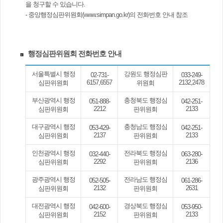
을 청구할 수 있습니다.
- 중앙행정심판위원회(www.simpan.go.kr)의 전화번호 안내 참조
행정심판위원회 전화번호 안내
서울특별시 행정
강원도 행정심판
02-731-
033-249-
6157,6557
2132,2478
심판위원회
위원회
부산광역시 행정
충청북도 행정심
051-888-
042-251-
2212
2133
심판위원회
판위원회
대구광역시 행정
충청남도 행정심
053-429-
042-251-
2137
2133
심판위원회
판위원회
인천광역시 행정
전라북도 행정심
032-440-
063-280-
2292
2136
심판위원회
판위원회
광주광역시 행정
전라남도 행정심
052-505-
061-286-
2132
2631
심판위원회
판위원회
대전광역시 행정
경상북도 행정심
042-600-
053-950-
2152
2133
심판위원회
판위원회